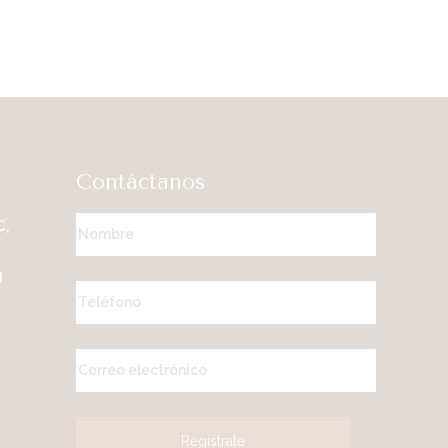
Contáctanos
C,
M