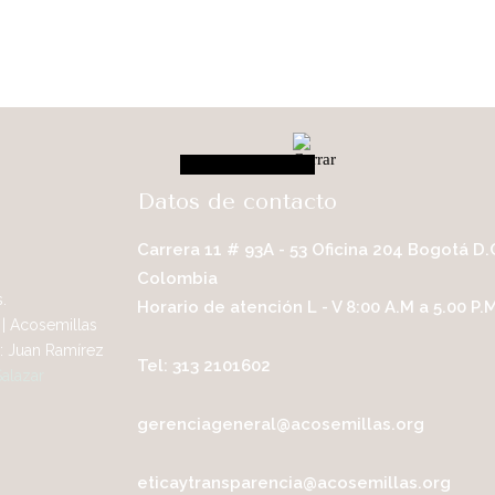
Datos de contacto
Carrera 11 # 93A - 53 Oficina 204 Bogotá D.
Colombia
.
Horario de atención L - V 8:00 A.M a 5.00 P.
| Acosemillas
: Juan Ramírez
Tel: 313 2101602
Salazar
gerenciageneral@acosemillas.org
eticaytransparencia@acosemillas.org