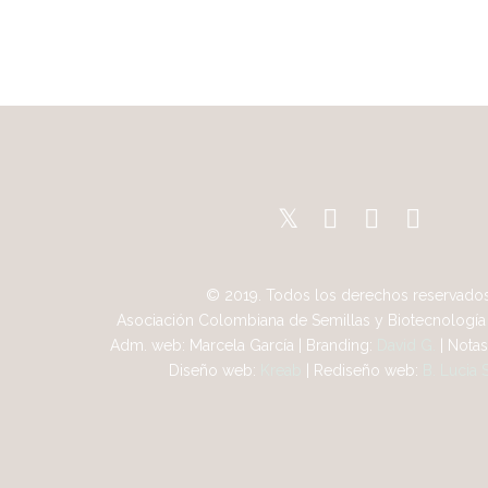
© 2019. Todos los derechos reservados
Asociación Colombiana de Semillas y Biotecnología 
Adm. web: Marcela García | Branding:
David G.
| Notas
Diseño web:
Kreab
| Rediseño web:
B. Lucia 