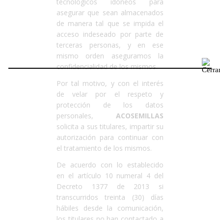
tecnológicos idóneos para
asegurar que sean almacenados
de manera tal que se impida el
acceso indeseado por parte de
terceras personas, y en ese
mismo orden aseguramos la
confidencialidad de los mismos.
Por tal motivo, y con el interés
de velar por el respeto y
protección de los datos
personales,
ACOSEMILLAS
solicita a sus titulares, impartir su
autorización para continuar con
el tratamiento de los mismos.
De acuerdo con lo establecido
en el artículo 10 numeral 4 del
Decreto 1377 de 2013 si
transcurridos treinta (30) días
hábiles desde la comunicación,
los titulares no han contactado a