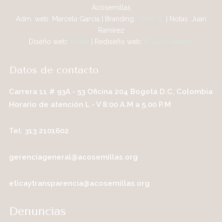
Acosemillas
Adm. web: Marcela García | Branding:
David G.
| Notas: Juan
Ramírez
Diseño web:
Kreab
| Rediseño web:
B. Lucia Salazar
Datos de contacto
Carrera 11 # 93A - 53 Oficina 204 Bogotá D.C, Colombia
Horario de atención L - V 8:00 A.M a 5.00 P.M
Tel: 313 2101602
gerenciageneral@acosemillas.org
eticaytransparencia@acosemillas.org
Denuncias