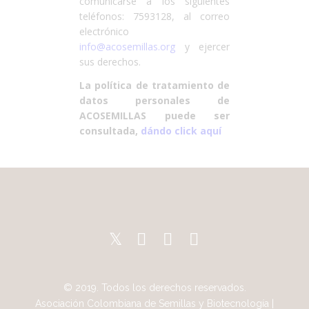
comunicarse a los siguientes
teléfonos: 7593128, al correo
electrónico
info@acosemillas.org
y ejercer
sus derechos.
La política de tratamiento de
datos personales de
ACOSEMILLAS
puede ser
consultada,
dándo click aquí
© 2019. Todos los derechos reservados.
Asociación Colombiana de Semillas y Biotecnología |