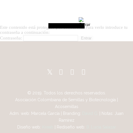
Este contenido está protegido por contraseña. Para verlo introduce tu
contraseña a continuación:
Contraseña:
© 2019. Todos los derechos reservados.
Asociación Colombiana de Semillas y Biotecnología |
Acosemillas
Adm. web: Marcela García | Branding:
David G.
| Notas: Juan
Ramírez
Diseño web:
Kreab
| Rediseño web:
B. Lucia Salazar