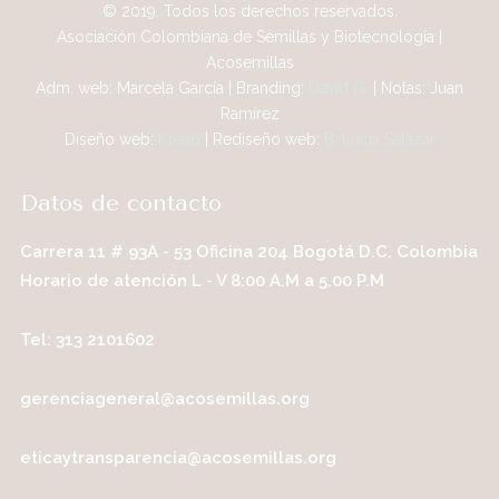
© 2019. Todos los derechos reservados.
Asociación Colombiana de Semillas y Biotecnología |
Acosemillas
Adm. web: Marcela García | Branding:
David G.
| Notas: Juan
Ramírez
Diseño web:
Kreab
| Rediseño web:
B. Lucia Salazar
Datos de contacto
Carrera 11 # 93A - 53 Oficina 204 Bogotá D.C, Colombia
Horario de atención L - V 8:00 A.M a 5.00 P.M
Tel: 313 2101602
gerenciageneral@acosemillas.org
eticaytransparencia@acosemillas.org