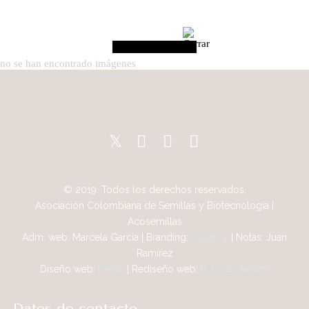
no se han encontrado imágenes
© 2019. Todos los derechos reservados.
Asociación Colombiana de Semillas y Biotecnología |
Acosemillas
Adm. web: Marcela García | Branding:
David G.
| Notas: Juan
Ramírez
Diseño web:
Kreab
| Rediseño web:
B. Lucia Salazar
Datos de contacto