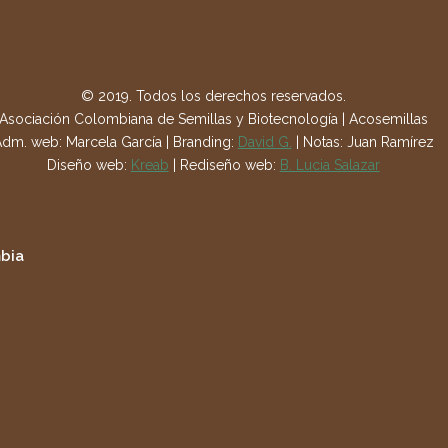
© 2019. Todos los derechos reservados.
Asociación Colombiana de Semillas y Biotecnología | Acosemillas
dm. web: Marcela García | Branding:
David G.
| Notas: Juan Ramírez
Diseño web:
Kreab
| Rediseño web:
B. Lucia Salazar
mbia