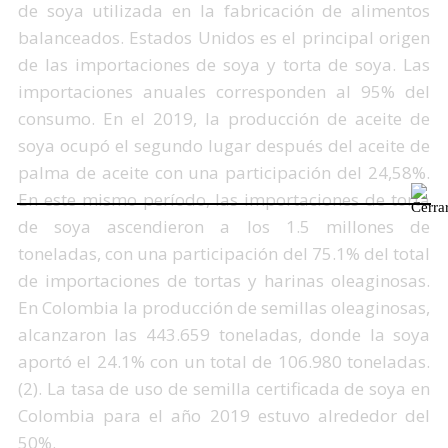
de soya utilizada en la fabricación de alimentos
balanceados. Estados Unidos es el principal origen
de las importaciones de soya y torta de soya. Las
importaciones anuales corresponden al 95% del
consumo. En el 2019, la producción de aceite de
soya ocupó el segundo lugar después del aceite de
palma de aceite con una participación del 24,58%.
En este mismo período, las importaciones de torta
de soya ascendieron a los 1.5 millones de
toneladas, con una participación del 75.1% del total
de importaciones de tortas y harinas oleaginosas.
En Colombia la producción de semillas oleaginosas,
alcanzaron las 443.659 toneladas, donde la soya
aportó el 24.1% con un total de 106.980 toneladas.
(2). La tasa de uso de semilla certificada de soya en
Colombia para el año 2019 estuvo alrededor del
50%.