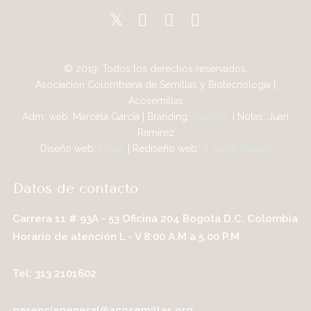
© 2019. Todos los derechos reservados.
Asociación Colombiana de Semillas y Biotecnología |
Acosemillas
Adm. web: Marcela García | Branding:
David G.
| Notas: Juan
Ramírez
Diseño web:
Kreab
| Rediseño web:
B. Lucia Salazar
Datos de contacto
Carrera 11 # 93A - 53 Oficina 204 Bogotá D.C, Colombia
Horario de atención L - V 8:00 A.M a 5.00 P.M
Tel: 313 2101602
gerenciageneral@acosemillas.org