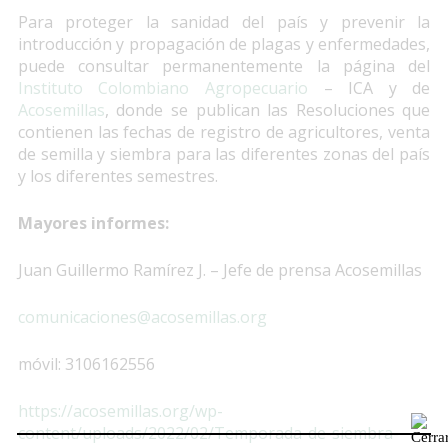
Para proteger la sanidad del país y prevenir la
introducción y propagación de plagas y enfermedades,
puede consultar permanentemente la página del
Instituto Colombiano Agropecuario
– ICA y de
Acosemillas
, donde se publican las Resoluciones que
contienen las fechas de registro de agricultores, venta
de semilla y siembra para las diferentes zonas del país
y los diferentes semestres.
Mayores informes:
Juan Guillermo Ramírez J. – Jefe de prensa Acosemillas
comunicaciones@acosemillas.org
móvil: 3106162556
https://acosemillas.org/wp-
content/uploads/2022/02/Temporada-de-siembra-