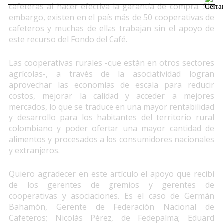
cafeteras al hacer efectiva la garantía de compra. Sin
embargo, existen en el país más de 50 cooperativas de
cafeteros y muchas de ellas trabajan sin el apoyo de
este recurso del Fondo del Café.
Las cooperativas rurales -que están en otros sectores
agrícolas-, a través de la asociatividad logran
aprovechar las economías de escala para reducir
costos, mejorar la calidad y acceder a mejores
mercados, lo que se traduce en una mayor rentabilidad
y desarrollo para los habitantes del territorio rural
colombiano y poder ofertar una mayor cantidad de
alimentos y procesados a los consumidores nacionales
y extranjeros.
Quiero agradecer en este artículo el apoyo que recibí
de los gerentes de gremios y gerentes de
cooperativas y asociaciones. Es el caso de Germán
Bahamón, Gerente de Federación Nacional de
Cafeteros; Nicolás Pérez, de Fedepalma; Eduard