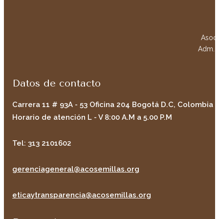
Asoci
Adm. w
Datos de contacto
Carrera 11 # 93A - 53 Oficina 204 Bogotá D.C, Colombia
Horario de atención L - V 8:00 A.M a 5.00 P.M
Tel: 313 2101602
gerenciageneral@acosemillas.org
eticaytransparencia@acosemillas.org