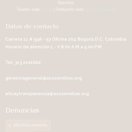
Ramírez
Diseño web:
Kreab
| Rediseño web:
B. Lucia Salazar
Datos de contacto
Carrera 11 # 93A - 53 Oficina 204 Bogotá D.C, Colombia
Horario de atención L - V 8:00 A.M a 5.00 P.M
Tel: 313 2101602
gerenciageneral@acosemillas.org
eticaytransparencia@acosemillas.org
Denuncias
DENUNCIA ANONIMA