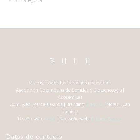
Sin categoría
© 2019. Todos los derechos reservados.
Asociación Colombiana de Semillas y Biotecnología |
Acosemillas
Adm. web: Marcela García | Branding:
David G.
| Notas: Juan
Ramírez
Diseño web:
Kreab
| Rediseño web:
B. Lucia Salazar
Datos de contacto