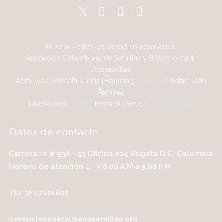
© 2019. Todos los derechos reservados.
Asociación Colombiana de Semillas y Biotecnología |
Acosemillas
Adm. web: Marcela García | Branding:
David G.
| Notas: Juan
Ramírez
Diseño web:
Kreab
| Rediseño web:
B. Lucia Salazar
Datos de contacto
Carrera 11 # 93A - 53 Oficina 204 Bogotá D.C, Colombia
Horario de atención L - V 8:00 A.M a 5.00 P.M
Tel: 313 2101602
gerenciageneral@acosemillas.org