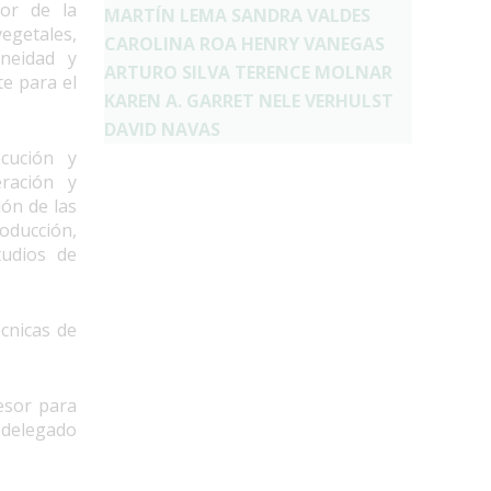
dor de la
MARTÍN LEMA
SANDRA VALDES
vegetales,
CAROLINA ROA
HENRY VANEGAS
eneidad y
ARTURO SILVA
TERENCE MOLNAR
te para el
KAREN A. GARRET
NELE VERHULST
DAVID NAVAS
cución y
eración y
ón de las
oducción,
tudios de
cnicas de
esor para
 delegado