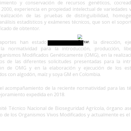
nimiento y conservación de recursos genéticos, cocrea
 2000, experiencia en propiedad intelectual de variedades 
ealización de las pruebas de distinguibilidad, homog
análisis estadísticos y exámenes técnicos, que son el sopor
ficado de obtentor.
portes han estado relacionados con la dirección, eje
a normatividad para la introducción, producción, lib
rganismos Modificados Genéticamente (OMG), en la realizaci
os de las diferentes solicitudes presentadas para la intr
ión de OMG y en la elaboración y ejecución de los es
dos con algodón, maíz y soya GM en Colombia.
el acompañamiento de la reciente normatividad para las té
ejoramiento expedida en 2018.
mité Técnico Nacional de Bioseguridad Agrícola, órgano as
o de los Organismos Vivos Modificados y actualmente es el