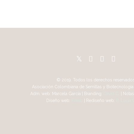
© 2019. Todos los derechos reservados
Asociación Colombiana de Semillas y Biotecnología 
Adm. web: Marcela García | Branding:
David G.
| Notas
Diseño web:
Kreab
| Rediseño web:
B. Lucia 