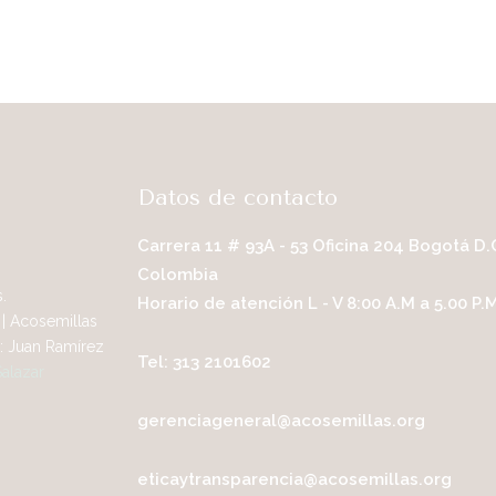
Datos de contacto
Carrera 11 # 93A - 53 Oficina 204 Bogotá D.
Colombia
.
Horario de atención L - V 8:00 A.M a 5.00 P.
| Acosemillas
: Juan Ramírez
Tel: 313 2101602
Salazar
gerenciageneral@acosemillas.org
eticaytransparencia@acosemillas.org