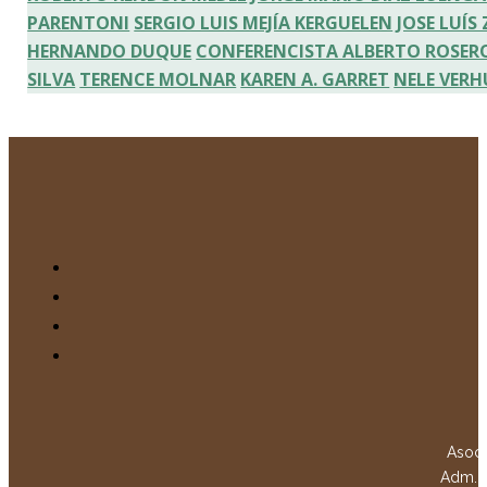
PARENTONI
SERGIO LUIS MEJÍA KERGUELEN
JOSE LUÍ
HERNANDO DUQUE
CONFERENCISTA ALBERTO ROSER
SILVA
TERENCE MOLNAR
KAREN A. GARRET
NELE VERH
Asoci
Adm. w